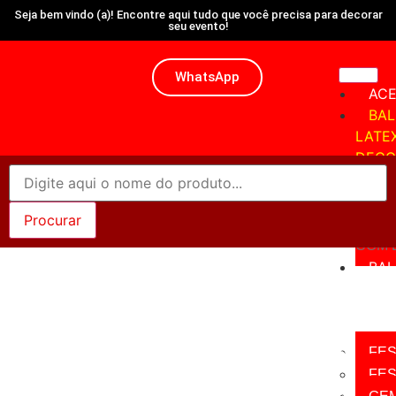
Seja bem vindo (a)! Encontre aqui tudo que você precisa para decorar
seu evento!
WhatsApp
ACE
BA
LATE
DECO
BAL
COM 
BAL
COM 
BA
LATE
LISO
SÓLI
Categoria: Balões
FE
10'' decorado com
FES