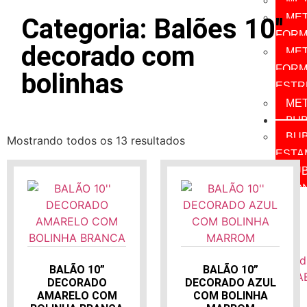
MET
ME
Categoria: Balões 10''
FORM
decorado com
ME
FORM
bolinhas
ESTR
MET
BUB
BU
Mostrando todos os 13 resultados
ESTA
BUB
CO
GÁ
HÉLI
INF
BALÃO 10”
BALÃO 10”
DECORADO
DECORADO AZUL
AMARELO COM
COM BOLINHA