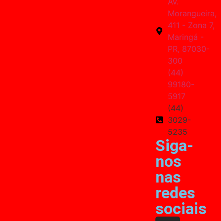
Av.
Morangueira,
411 - Zona 7,
Maringá -
PR, 87030-
300
(44)
99180-
5917
(44)
3029-
5235
Siga-
nos
nas
redes
sociais