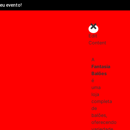
eu evento!
Edit
Content
A
Fantasia
Balões
é
uma
loja
completa
de
balões,
oferecendo
variedade