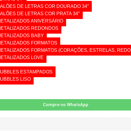
ALÕES DE LETRAS COR DOURADO 34″
ALÕES DE LETRAS COR PRATA 34″
ETALIZADOS ANIVERSÁRIO
ETALIZADOS REDONDOS
ETALIZADOS BABY
ETALIZADOS FORMATOS
ETALIZADOS FORMATOS (CORAÇÕES, ESTRELAS, RED
ETALIZADOS LOVE
BBLES
UBBLES ESTAMPADOS
UBBLES LISO
NFETE
S HÉLIO
FLADORES
Compre no WhatsApp