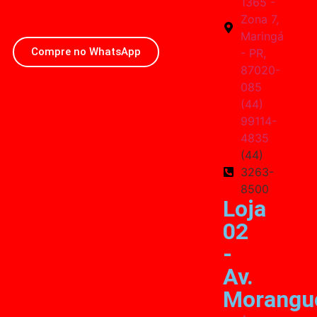
1365 -
Zona 7,
Maringá
Compre no WhatsApp
- PR,
87020-
085
(44)
99114-
4835
(44)
3263-
8500
Loja
02
-
Av.
Morangu