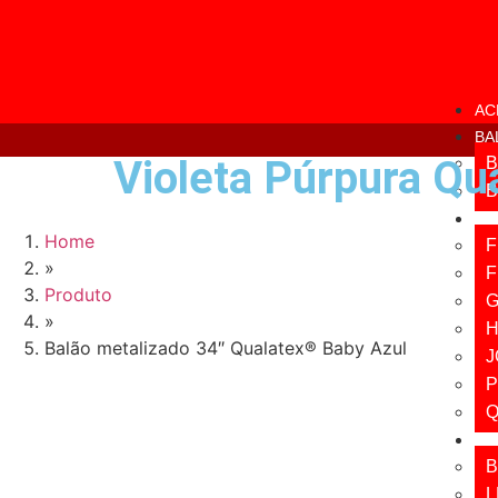
AC
BA
Violeta Púrpura Qu
B
B
BA
Home
F
»
F
Produto
»
H
Balão metalizado 34″ Qualatex® Baby Azul
J
P
Q
BA
B
L