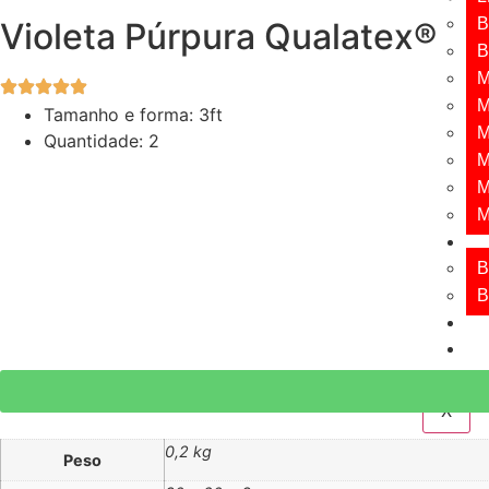
B
Violeta Púrpura Qualatex®
B
M
M
Tamanho e forma: 3ft
M
Quantidade: 2
M
M
M
BU
B
B
CO
GÁ
IN
X
0,2 kg
Peso