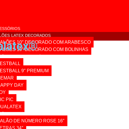
ESSÓRIOS
LÕES LATEX DECORADOS
alatex®
ALÕES 10″ DECORADO COM ARABESCO
ALÕES 10″ DECORADO COM BOLINHAS
LÕES LATEX LISO SÓLIDO
ESTBALL
ESTBALL 9″ PREMIUM
GEMAR
APPY DAY
OY
IC PIC
UALATEX
LÕES METALIZADOS
ALÃO DE NÚMERO ROSE 16″
ETRAS 34″