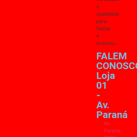
e
qualidade
para
festas
e
eventos.
FALEM
CONOSC
Loja
01
-
Av.
Paraná
Av.
Paraná,