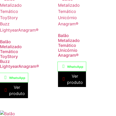
Balão
Metalizado
Balão
Temático
Metalizado
Unicórnio
Temático
Anagram®
ToyStory
Buzz
LightyearAnagram®
WhatsApp
Ver
WhatsApp
produto
Ver
produto