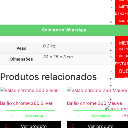
MET
ME
FORM
ME
FORM
Compre no WhatsApp
ESTR
MET
0,2 kg
Peso
BUB
30 × 25 × 3 cm
BU
Dimensões
ESTA
BUB
Produtos relacionados
CO
GÁ
HÉLI
INF
Balão chrome 260 Silver
Balão chrome 260 Mauve
WhatsApp
WhatsApp
Ver produto
Ver produto