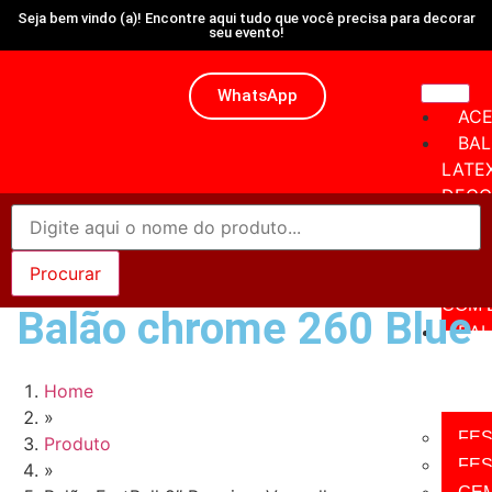
Seja bem vindo (a)! Encontre aqui tudo que você precisa para decorar
seu evento!
WhatsApp
ACE
BA
LATE
DECO
BAL
COM 
BAL
COM 
Balão chrome 260 Blue
BA
LATE
LISO
Home
SÓLI
»
FE
Produto
FES
»