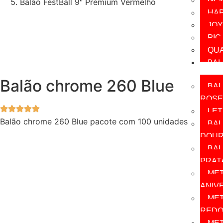
GE
Balão FestBall 9″ Premium Vermelho
HA
JO
PIC
QU
BA
META
Balão chrome 260 Blue
BA
ROSE
LET
Balão chrome 260 Blue pacote com 100 unidades
BAL
DOUR
BAL
PRATA
ME
ANIV
ME
RED